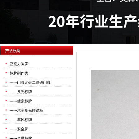
产品分类
亚克力胸牌
标牌制作类
------
门牌定做二维码门牌
------
反光标牌
------
搪瓷标牌
------
汽车夜光脚踏板
------
腐蚀标牌
------
安全牌
------
金属标牌