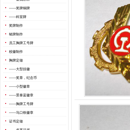
------
奖牌铜牌
------
科室牌
奖牌制作
铭牌制作
员工胸牌工号牌
校徽制作
胸牌定做
------
大型挂徽
------
奖章，纪念币
------
小型徽章
------
景泰蓝徽章
------
胸牌工号牌
------
马口铁徽章
证书定做